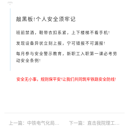
敲黑板!个人安全须牢记
班前禁酒，鞋带衣扣系紧，上下楼梯不看手机!
发现设备异状立刻上报，宁可错报不可漏报!
每月参与安全警示教育，新职工入职第一课必考劳
动安全条例!
安全无小事，规则保平安!让我们共同筑牢铁路安全防线!
上一篇：中铁电气化局南京维管段2025年职业技能大赛圆满落幕，我院优秀毕业生郝中华荣获个人三等奖！
下一篇：直击我院理工校区大专部2024级学生期末考试现场