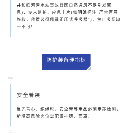
井和临河污水站事故皆因自然通风不足引发窒
息)、专人监护、应急卡片(需明确标注"严禁盲目
施救，救援必须佩戴正压式呼吸器")、禁止吸烟缺
一不可!
防护装备硬指标
安全着装
反光背心、绝缘靴、安全带等用品必须定期检测，
新增高风险岗位需配备护腿、面罩。