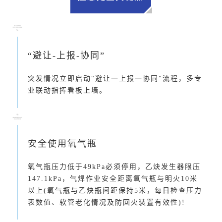
“避让-上报-协同”
突发情况立即启动"避让一上报一协同"流程，多专
业联动指挥看板上墙。
安全使用氧气瓶
氧气瓶压力低于49kPa必须停用，
乙炔发生器
限压
147.1kPa，气焊作业安全距离氧气瓶与明火10米
以上(氧气瓶与乙炔瓶间距保持5米，每日检查压力
表数值、软管老化情况及防回火装置有效性)!