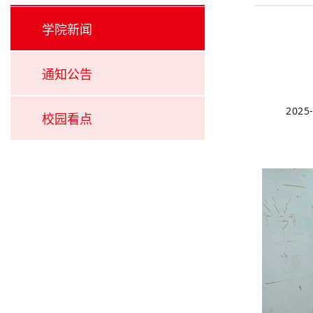
学院新闻
通知公告
20
校园看点