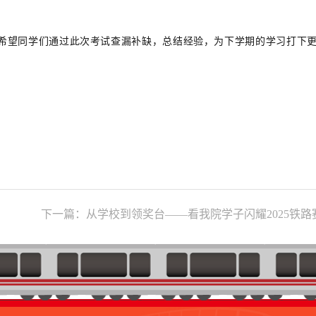
希望同学们通过此次考试查漏补缺，总结经验，为下学期的学习打下
下一篇：从学校到领奖台——看我院学子闪耀2025铁路