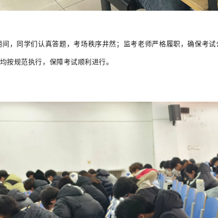
期间，同学们认真答题，考场秩序井然；监考老师严格履职，确保考试
均按规范执行，保障考试顺利进行。