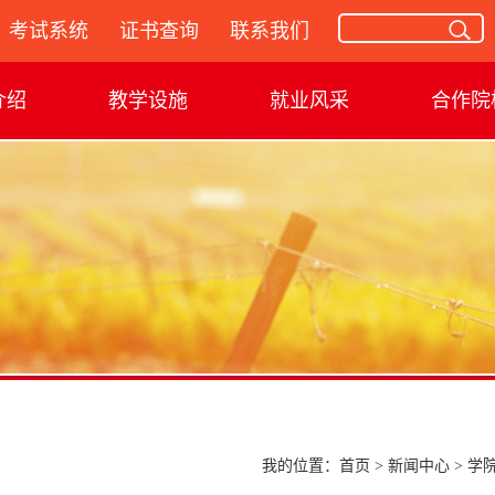
考试系统
证书查询
联系我们
介绍
教学设施
就业风采
合作院
我的位置：
首页
>
新闻中心
>
学