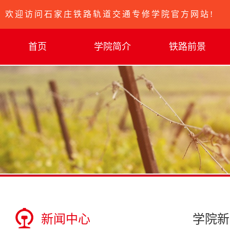
欢迎访问石家庄铁路轨道交通专修学院官方网站!
首页
学院简介
铁路前景
新闻中心
学院新