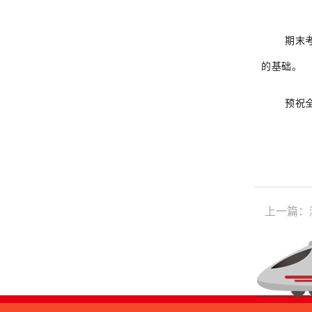
期末
的基础。
预祝