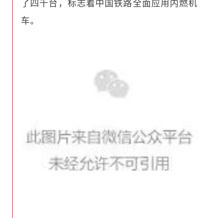
了四千台，标志着中国铁路全面应用内燃机
车。