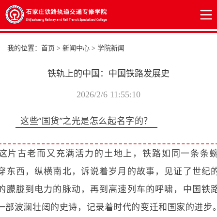
我的位置：
首页
>
新闻中心
>
学院新闻
铁轨上的中国：中国铁路发展史
2026/2/6 11:55:10
这些“国货”之光是怎么起名字的？
这片古老而又充满活力的土地上，铁路如同一条条
穿东西，纵横南北，诉说着岁月的故事，
见证了世纪
的朦胧到电力的脉动，再到高速列车的呼啸，中国铁
一部波澜壮阔的史诗，记录着时代的变迁和国家的进步