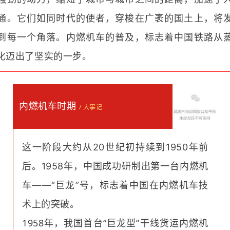
通。
它们如同时代的使者，穿梭在广袤的国土上，将
到每一个角落。
内燃机车的普及，标志着中国铁路从
化迈出了坚实的一步。
内燃机车时期
/ 大事记
这一阶段大约从
20世纪初持续到1950年前
后。
1958年，中国成功研制出第一台内燃机
车——“巨龙”号，标志着中国在内燃机车技
术上的突破。
1958年，我国首台“巨龙型”干线货运内燃机