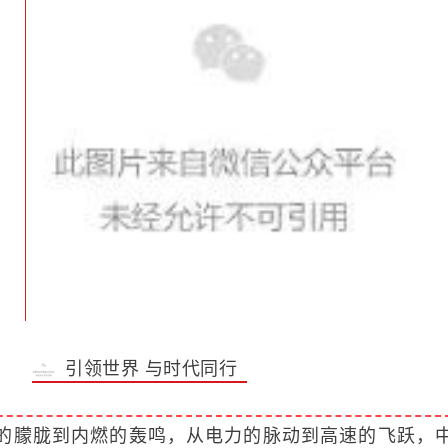
引领世界 与时代同行
的朦胧到内燃的轰鸣，从电力的脉动到高速的飞跃，